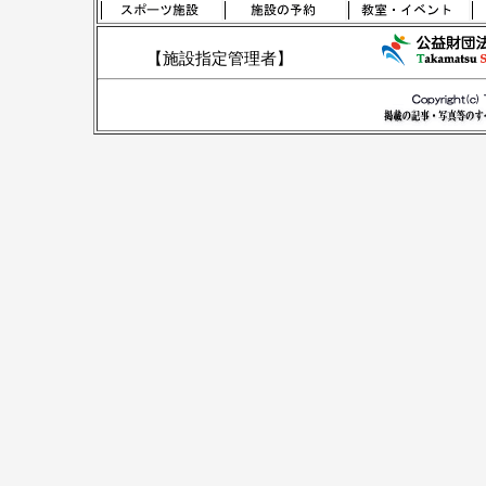
【施設指定管理者】