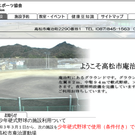
少年硬式野球の施設利用ついて
少年硬式野球で使用（条件付き）で
和３年３月１日から、次の施設を
高松市庵治運動場