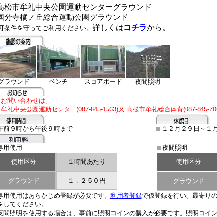
高松市牟礼中央公園運動センターグラウンド
国分寺橘ノ丘総合運動公園グラウンド
詳しくは
コチラ
から。
可条件を守ってご利用ください
。
グラウンド
ベンチ
スコアボード
夜間照明
お問い合わせは、
牟礼中央公園運動センター(087-845-1563)又 高松市牟礼総合体育(087-845
午前９時から午後９時まで
１２月２９日～１
専用使用
夜間照明
使用区分
１時間あたり
使用区分
グラウンド
１，２５０円
グラウンド
専用使用はあらかじめ登録が必要です。
利用者登録
で仮登録を行い、最寄り
をしてください。
夜間照明を使用する場合は、事前に照明コインの購入が必要です。照明コイン