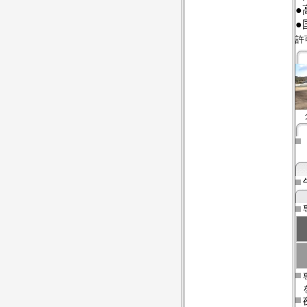
●
●
許