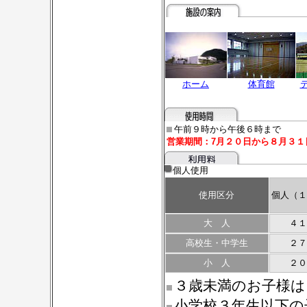
ホーム
体育館
午前９時から午後６時まで
営業期間：7月２０日から８月３１
個人使用
使用区分
個人（１
大 人
４１
高校生・中学生
２７
小 人
２０
３歳未満のお子様は
小学校３年生以下の