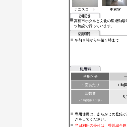
テニスコート
更衣室
高松市ホタルと文化の里運動場
ツ施設で行っています。
午前９時から午後５時まで
使用区分
一
１面あたり
１時間
回数券
5,
（１時間券１１枚）
専用使用は、あらかじめ登録が
きをしてください。
当日利用の受付は、香川総合体