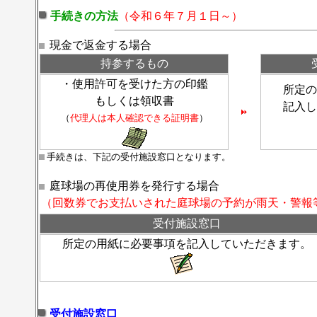
手続きの方法
（令和６年７月１日～）
現金で返金する場合
持参するもの
・使用許可を受けた方の印鑑
所定の
もしくは領収書
記入し
（
代理人は本人確認できる証明書
）
手続きは、下記の受付施設窓口となります。
庭球場の再使用券を発行する場合
（回数券でお支払いされた庭球場の予約が雨天・警報
受付施設窓口
所定の用紙に必要事項を記入していただきます。
受付施設窓口