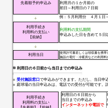
先着順予約申込み
利用月の１か月前の
初日～利用日の７日前
例：
５月利用分 ４月１日
利用手続き
利用料の支払期間
利用料の支払い
申込みした日を含めて５日
【前納】
使用許可書若しくは領収書を携帯
利用当日
施設の電灯・冷暖房などの利用料
利用日の６日前から当日までの申込み
受付施設窓口
で申込みができます。ただし、当日申
庭球場の当日申込みは、電話での受付が可能です。
利用日の６日前から
利用手続き
当日までの申込み
利用料の支払い
インターネットや電話で
【先着順】【前納】