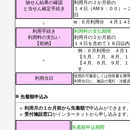
抽せん結果の確認
利用月の２か月前の
と当せん確定手続き
１４日（AM９：００）～
日
６月利用分 ４月１４
例：
利用手続き
利用料の支払期間
利用料の支払い
利用月の２か月前の
【前納】
１４日を含めて１８日以内
例：６月利用分 ４月
【５月、７月、８月、１
【４月、６月、９月、１
す。
使用許可書若しくは領収書を携
利用当日
利用当日に、施設の電灯・冷暖
先着順申込み
利用月の１か月前から先着順で
申込みができます
受付施設窓口
かインターネットから申し込みます
先着順申込期間