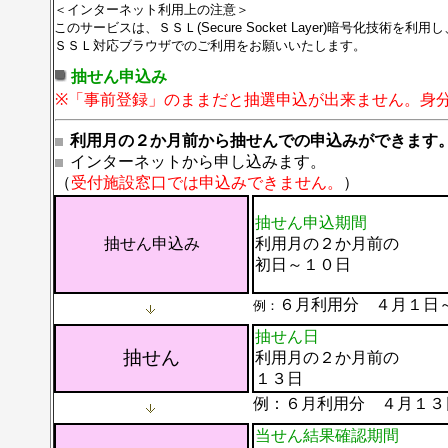
＜インターネット利用上の注意＞
このサービスは、ＳＳＬ
(
Secure Socket Layer)暗号化技
ＳＳＬ対応ブラウザでのご利用をお願いいたします。
抽せん申込み
※「事前登録」のままだと抽選申込が出来ません。身
利用月の２か月前から抽せんでの申込みができます
インターネットから申し込みます。
（
受付施設窓口では申込みできません。
）
抽せん申込期間
抽せん申込み
利用月の２か月前の
初日～１０日
６月利用分 ４月１日
例
：
抽せん日
抽せん
利用月の２か月前の
１３日
例：
６月利用分 ４月１３
当せん結果確認期間