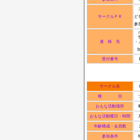
ス
サークルＰＲ
ど
参
竹
連 絡 先
・
0
受付番号
サークル名
種 目
ソ
おもな活動場所
亀
おもな活動曜日・時間
月
年齢構成・会員数
２
参加条件
特