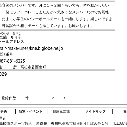
容師のメンバーです。月に１～２回くらいでも、体を動かしたい
、一緒にソフトバレーしませんか？気さくなメンバーなのでお気軽
。たまに小学生のバレーボールチームも一緒にします。楽しいですよ
。練習試合の相手チームも探しています。お願いします。
みやわき るりこ
宮脇 ルリ子
メールアドレス
電話番号
住 所 高松市香西南町
29
登録件数
件
１
２ ３
理者
高松市スポーツ協会
連絡先 香川県高松市福岡町4丁目36番１号 TEL087-822