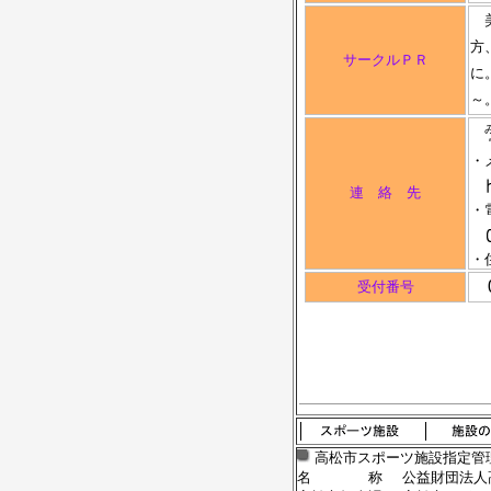
美
方
サークルＰＲ
に
～
・
連 絡 先
・
・
0
受付番号
高松市スポーツ施設指定管
名 称
公益財団法人