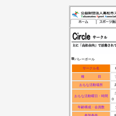
バレーボール
サークル名
種 目
ソ
おもな活動場所
高
土
おもな活動曜日・時間
０
年齢構成・会員数
１
参加条件
特