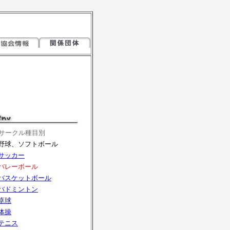
サークル種目別
野球、ソフトボール
サッカー
バレーボール
バスケットボール
バドミントン
卓球
体操
テニス