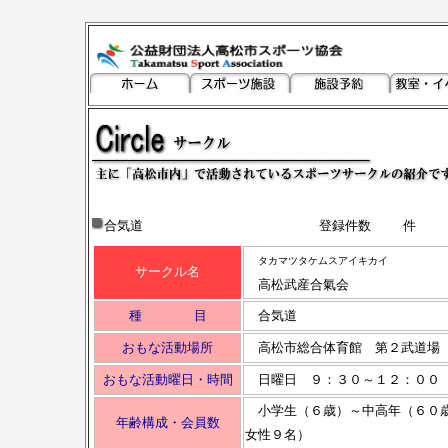
合気道
登録件数
タカマツタケムスアイキカイ
サークル名
高松武産合氣会
種 目
合気道
おもな活動場所
高松市総合体育館 第２武道場
おもな活動曜日・時間
日曜日 ９：３０～１２：００
小学生（６歳）～中高年（６
年齢構成・会員数
女性９名）