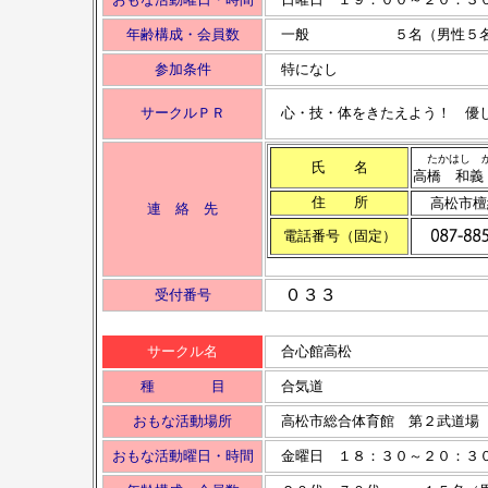
年齢構成・会員数
一般 ５名（男性５名
参加条件
特になし
サークルＰＲ
心・技・体をきたえよう！ 優
たかはし 
氏 名
高橋 和義
住 所
高松市檀
連 絡 先
電話番号（固定）
０３３
受付番号
サークル名
合心館高松
種 目
合気道
おもな活動場所
高松市総合体育館 第２武道場
おもな活動曜日・時間
金曜日 １８：３０～２０：３