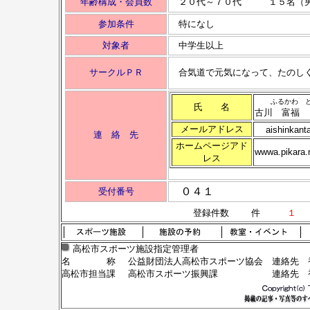
年齢構成・会員数
２０代～７０代 １５名（男
参加条件
特になし
対象者
中学生以上
サークルＰＲ
合気道で元気になって、たのし
ふるかわ 
氏 名
古川 富福
メールアドレス
aishinkant
連 絡 先
ホームページアド
wwwa.pikara.
レス
０４１
受付番号
登録件数
件
１
高松市スポーツ施設指定管理者
名 称
公益財団法人高松市スポーツ協会
連絡先 香
高松市担当課
高松市スポーツ振興課
連絡先 香