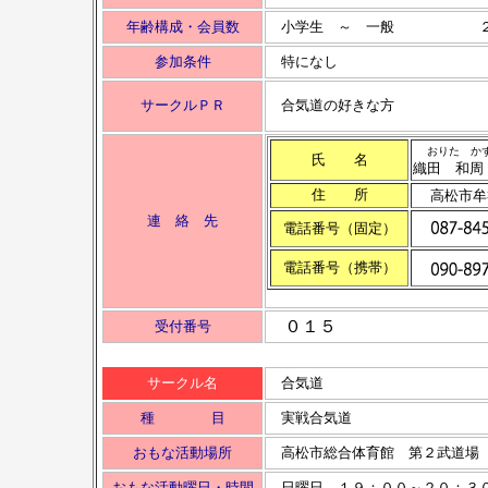
年齢構成・会員数
小学生 ～ 一般 ２０名
参加条件
特になし
サークルＰＲ
合気道の好きな方
おりた か
氏 名
織田 和周
住 所
高松市牟
連 絡 先
電話番号（固定）
電話番号（携帯）
０１５
受付番号
サークル名
合気道
種 目
実戦合気道
おもな活動場所
高松市総合体育館 第２武道場
おもな活動曜日・時間
日曜日 １９：００～２０：３