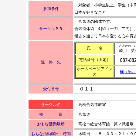
対象者：小学生以上、学生（中
参加条件
日本が好きなこと
合気道の団体です。
サークルＰＲ
合気道体術、剣術（一刀、二刀）
稽古を通じて日本を愛する心を育
さきかわ 
氏 名
崎川 英
電話番号（固定）
連 絡 先
ホームページアドレ
http://sa
ス
０１１
受付番号
サークル名
高松合気道教室
種 目
合気道
おもな活動場所
高松市総合体育館 第２武道場
おもな活動曜日・時間
木曜日 １８：００～２１：０