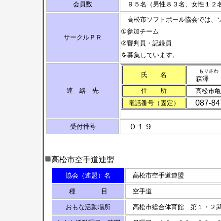
会員数
９５名（男性８３名、女性１２
高松市ソフトボール協会では、ソ
①参加チーム
サークルＰＲ
②審判員・記録員
を募集しています。
もりさわ
氏 名
森澤 
連 絡 先
住 所
高松市亀
087-847
電話番号（固定）
０１９
受付番号
高松市空手道連盟
協会（連盟）名
高松市空手道連盟
種 目
空手道
おもな活動場所
高松市総合体育館 第１・２