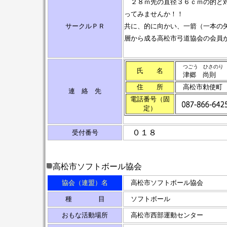
２８ｍ先の直径３６ｃｍの的と対
ってみませんか！！
サークルＰＲ
共に、的に向かい、一箭（一本の
層から成る高松市弓道協会の会員
つごう ひさのり
氏 名
津郷 尚則
住 所
高松市勅使町
連 絡 先
電話番号（固
定）
０１８
受付番号
高松市ソフトボール協会
協会（連盟）名
高松市ソフトボール協会
種 目
ソフトボール
おもな活動場所
高松市西部運動センター