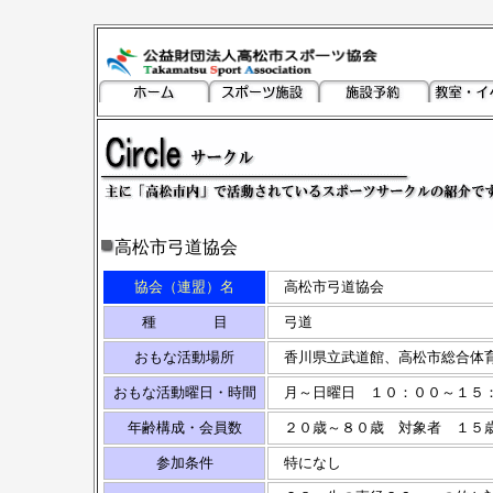
高松市弓道協会
協会（連盟）名
高松市弓道協会
種 目
弓道
おもな活動場所
香川県立武道館、高松市総合体
おもな活動曜日・時間
月～日曜日 １０：００～１５：
年齢構成・会員数
２０歳～８０歳 対象者 １５
参加条件
特になし