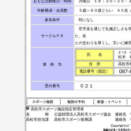
おもな活動曜日・時間
月曜日 １８：３０～２０：３
年齢構成・会員数
５歳～６０歳ぐらい ４０名（
参加条件
特になし
空手道を通じて礼儀正しさを学
サークルＰＲ
た、友
との交わりを厚くし、互いに練
まつき 
氏 名
松木 
住 所
高松市
連 絡 先
087-
電話番号（固定）
０２１
受付番号
高松市スポーツ施設指定管理者
名 称
公益財団法人高松市スポーツ協会
連絡先 香
高松市担当課
高松市スポーツ振興課
連絡先 香