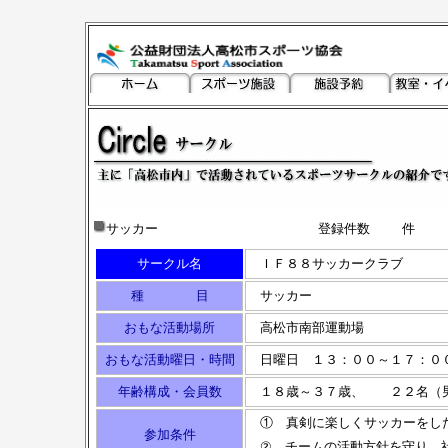
サッカー
登録件数
サークル名
ＩＦ８８サッカークラブ
種 目
サッカー
おもな活動場所
高松市南部運動場
おもな活動曜日・時間
日曜日 １３：００～１７：０
年齢構成・会員数
１８歳～３７歳、 ２２名（男
① 真剣に楽しくサッカーをし
参加条件
② チームの活動方針を守り、社