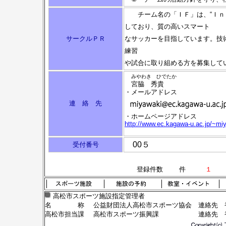
チーム名の「ＩＦ」は、“Ｉｎｔ
しており、質の高いスマート
サークルＰＲ
なサッカーを目指しています。技
練習
や試合に取り組める方を募集して
みやわき ひでたか
宮脇 秀貴
・メールアドレス
連 絡 先
・ホームページアドレス
http://www.ec.kagawa-u.ac.jp/~miy
00５
受付番号
登録件数
件
１
２
高松市スポーツ施設指定管理者
名 称
公益財団法人高松市スポーツ協会
連絡先 香
高松市担当課
高松市スポーツ振興課
連絡先 香