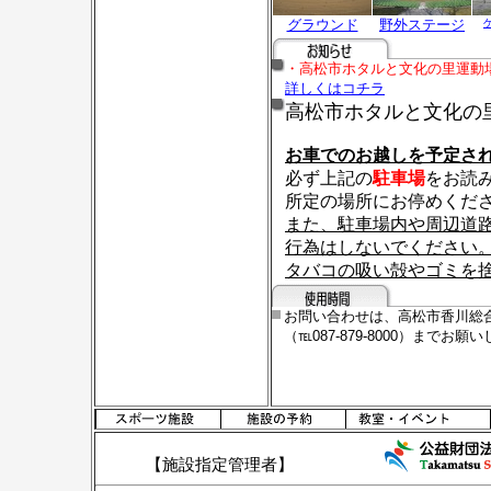
グラウンド
野外ステージ
・高松市ホタルと文化の里運動
詳しくはコチラ
高松市ホタルと文化の
お車でのお越しを予定さ
必ず上記の
駐車場
をお読
所定の場所にお停めくだ
また、駐車場内や周辺道
行為はしないでください
タバコの吸い殻やゴミを
お問い合わせは、高松市香川総
（℡087-879-8000）までお願
【施設指定管理者】