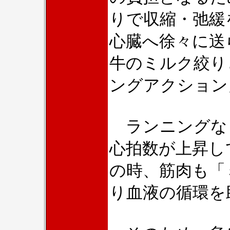
りで収縮・弛緩
心臓へ徐々に送
牛のミルク絞り
ングアクション
ランニングな
心拍数が上昇し
の時、筋肉も「
り血液の循環を