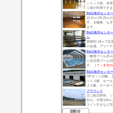
ントン４面、卓球
１面が利用できま
B&G海洋センタ
15.6ｍ×29.2
手、太極拳、なぎ
ます。
B&G海洋センタ
ム
面積60.18㎡で
の会議、アリーナ
B&G海洋センタ
一般用プール25ｍ
と幼児用プール1
す。
（７～８月の
B&G海洋センタ
OPヨット10艇、
ット３艇、セール
ヌ２艇、ローボー
グラウンド
主に軟式野球、ソ
91ｍ、中堅104
ライン引きなど完