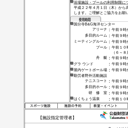
浴場施設・プールの利用制限に
平成２２年４月１日（木）から
します。ご理解とご協力をお願
国分寺B&G海洋センター
アリーナ
：
午前９時
多目的ルーム
：
午前９時
ミーティングルーム
：
午前９時
プール
：
午前１０
（６～８
舟 艇
：
午前９時
：
グラ ウンド
午前９時
：
屋内ゲートボール場
午前９時
勤労者野外活動施設
テニスコート
：
午前９時
多目的ホール
：
午前９時
研 修 室
：
午前９時
はくちょう温泉
：
午前１０
【施設指定管理者】